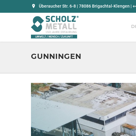
Überaucher Str. 6-8 | 78086 Brigachtal-Klengen | +
D
GUNNINGEN