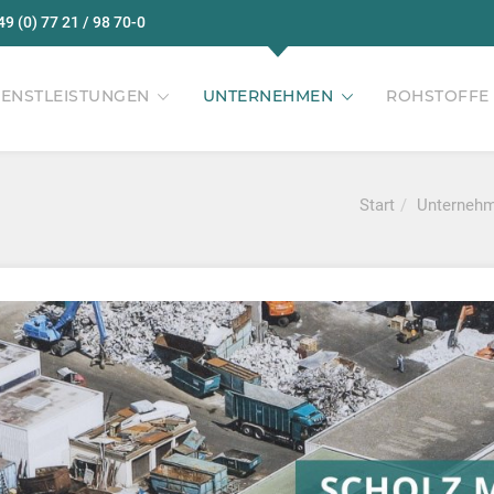
49 (0) 77 21 / 98 70-0
IENSTLEISTUNGEN
UNTERNEHMEN
ROHSTOFFE
Start
Unterneh