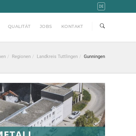
DE
QUALITÄT
JOBS
KONTAKT
men
Regionen
Landkreis Tuttlingen
Gunningen